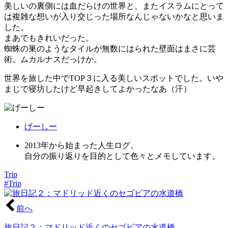
美しいの裏側には血だらけの世界と、またイスラムにとって
は複雑な想いが入り交じった場所なんじゃないかなと思いま
した。
まあでもきれいだった。
蜘蛛の巣のようなタイルが無数にはられた壁面はまさに芸
術。ムカルナスだっけか。
世界を旅した中でTOP３に入る美しいスポットでした。いや
まじで寝坊したけど早起きしてよかったなあ（汗）
げーしー
2013年から始まった人生ログ。
自分の振り返りを目的として色々とメモしています。
Trip
#Trip
前へ
旅日記２：マドリッド近くのセゴビアの水道橋