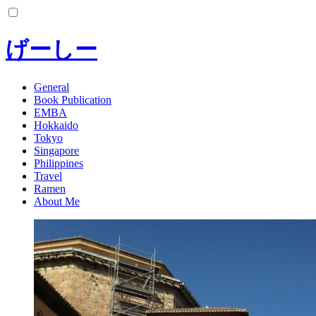
コ
ン
テ
げーしー
ン
ツ
へ
General
Book Publication
ス
EMBA
キ
Hokkaido
ッ
Tokyo
プ
Singapore
Philippines
Travel
Ramen
About Me