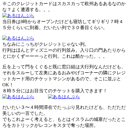
※このクレジットカードはスカスカって欧州あるあるなのか
な？よく遭遇する。。。
当日券は8時からオープンだけども寝坊してギリギリ７時４
５分くらいに到着。だいたい列で３０番目くらい。
ちなみにこっちがクレジットじゃない列。
行列はほんとディズニーの行列並み。入り口の門あたりから
とにかくずーーーっと行列。これは酷かった。。。
丘を上って門をくぐると既に窓口組は大行列なんだけども、
それをスルーして左奥にあるおみやげコーナーの隣にクレジ
ットカード用のチケットマシンがあるので、そこに並ぶと
OK！
８時５分にはお目当てのチケットを購入できます！
だいたい３〜４時間滞在でたっぷり見れたけども、ただただ
美しいの一言でした。
でもこれよーく考えると、もとはイスラムの城塞だったとこ
ろをカトリックがレコンキスタで奪った場所。