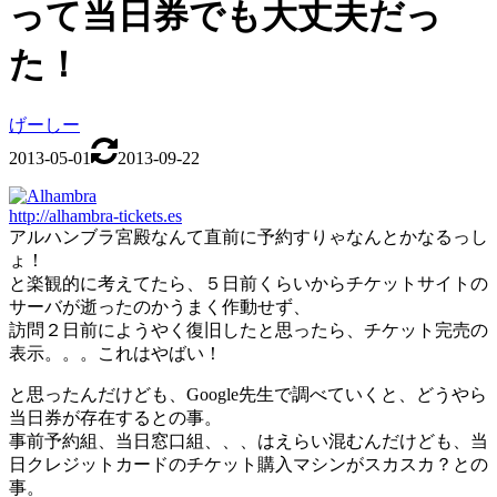
って当日券でも大丈夫だっ
た！
げーしー
2013-05-01
2013-09-22
http://alhambra-tickets.es
アルハンブラ宮殿なんて直前に予約すりゃなんとかなるっし
ょ！
と楽観的に考えてたら、５日前くらいからチケットサイトの
サーバが逝ったのかうまく作動せず、
訪問２日前にようやく復旧したと思ったら、チケット完売の
表示。。。これはやばい！
と思ったんだけども、Google先生で調べていくと、どうやら
当日券が存在するとの事。
事前予約組、当日窓口組、、、はえらい混むんだけども、当
日クレジットカードのチケット購入マシンがスカスカ？との
事。