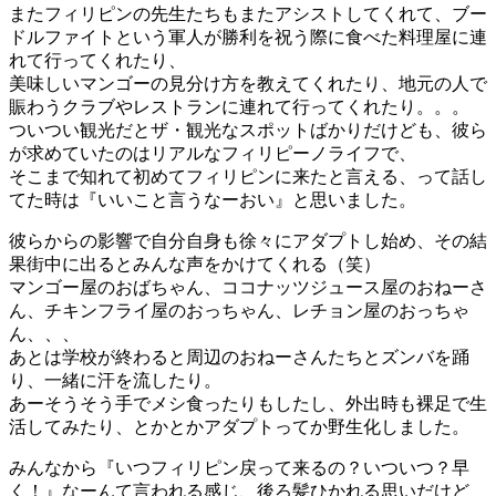
またフィリピンの先生たちもまたアシストしてくれて、ブー
ドルファイトという軍人が勝利を祝う際に食べた料理屋に連
れて行ってくれたり、
美味しいマンゴーの見分け方を教えてくれたり、地元の人で
賑わうクラブやレストランに連れて行ってくれたり。。。
ついつい観光だとザ・観光なスポットばかりだけども、彼ら
が求めていたのはリアルなフィリピーノライフで、
そこまで知れて初めてフィリピンに来たと言える、って話し
てた時は『いいこと言うなーおい』と思いました。
彼らからの影響で自分自身も徐々にアダプトし始め、その結
果街中に出るとみんな声をかけてくれる（笑）
マンゴー屋のおばちゃん、ココナッツジュース屋のおねーさ
ん、チキンフライ屋のおっちゃん、レチョン屋のおっちゃ
ん、、、
あとは学校が終わると周辺のおねーさんたちとズンバを踊
り、一緒に汗を流したり。
あーそうそう手でメシ食ったりもしたし、外出時も裸足で生
活してみたり、とかとかアダプトってか野生化しました。
みんなから『いつフィリピン戻って来るの？いついつ？早
く！』なーんて言われる感じ、後ろ髪ひかれる思いだけど