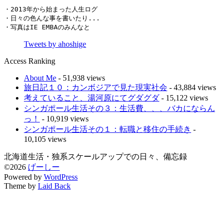
・2013年から始まった人生ログ

・日々の色んな事を書いたり...

・写真はIE EMBAのみんなと
Tweets by ahoshige
Access Ranking
About Me
- 51,938 views
旅日記１０：カンボジアで見た現実社会
- 43,884 views
考えていること、湯河原にてグダグダ
- 15,122 views
シンガポール生活その３：生活費、、、バカにならん
っ！
- 10,919 views
シンガポール生活その１：転職と移住の手続き
-
10,105 views
北海道生活・独系スケールアップでの日々、備忘録
©2026
げーしー
Powered by
WordPress
Theme by
Laid Back