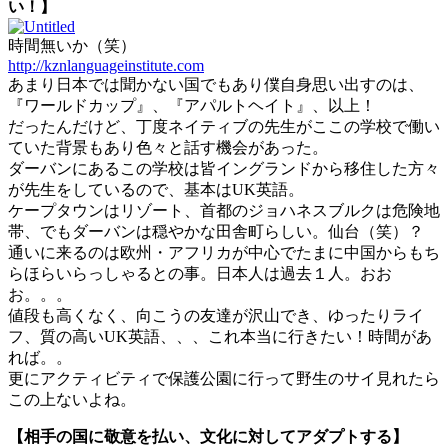
い！】
時間無いか（笑）
http://kznlanguageinstitute.com
あまり日本では聞かない国でもあり僕自身思い出すのは、
『ワールドカップ』、『アパルトヘイト』、以上！
だったんだけど、丁度ネイティブの先生がここの学校で働い
ていた背景もあり色々と話す機会があった。
ダーバンにあるこの学校は皆イングランドから移住した方々
が先生をしているので、基本はUK英語。
ケープタウンはリゾート、首都のジョハネスブルクは危険地
帯、でもダーバンは穏やかな田舎町らしい。仙台（笑）？
通いに来るのは欧州・アフリカが中心でたまに中国からもち
らほらいらっしゃるとの事。日本人は過去１人。おお
お。。。
値段も高くなく、向こうの友達が沢山でき、ゆったりライ
フ、質の高いUK英語、、、これ本当に行きたい！時間があ
れば。。
更にアクティビティで保護公園に行って野生のサイ見れたら
この上ないよね。
【相手の国に敬意を払い、文化に対してアダプトする】