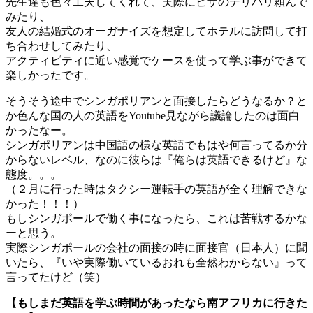
先生達も色々工夫してくれて、実際にピザのデリバリ頼んで
みたり、
友人の結婚式のオーガナイズを想定してホテルに訪問して打
ち合わせしてみたり、
アクティビティに近い感覚でケースを使って学ぶ事ができて
楽しかったです。
そうそう途中でシンガポリアンと面接したらどうなるか？と
か色んな国の人の英語をYoutube見ながら議論したのは面白
かったなー。
シンガポリアンは中国語の様な英語でもはや何言ってるか分
からないレベル、なのに彼らは『俺らは英語できるけど』な
態度。。。
（２月に行った時はタクシー運転手の英語が全く理解できな
かった！！！）
もしシンガポールで働く事になったら、これは苦戦するかな
ーと思う。
実際シンガポールの会社の面接の時に面接官（日本人）に聞
いたら、『いや実際働いているおれも全然わからない』って
言ってたけど（笑）
【もしまだ英語を学ぶ時間があったなら南アフリカに行きた