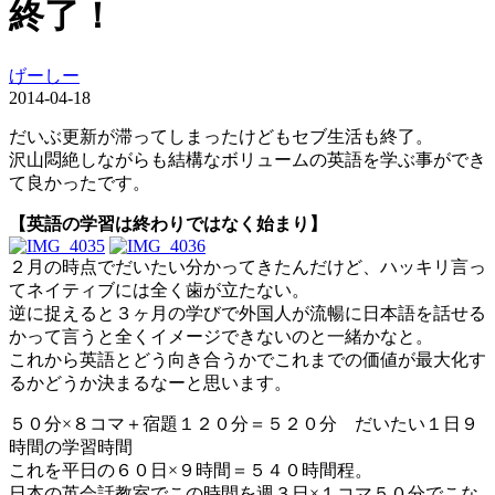
終了！
げーしー
2014-04-18
だいぶ更新が滞ってしまったけどもセブ生活も終了。
沢山悶絶しながらも結構なボリュームの英語を学ぶ事ができ
て良かったです。
【英語の学習は終わりではなく始まり】
２月の時点でだいたい分かってきたんだけど、ハッキリ言っ
てネイティブには全く歯が立たない。
逆に捉えると３ヶ月の学びで外国人が流暢に日本語を話せる
かって言うと全くイメージできないのと一緒かなと。
これから英語とどう向き合うかでこれまでの価値が最大化す
るかどうか決まるなーと思います。
５０分×８コマ＋宿題１２０分＝５２０分 だいたい１日９
時間の学習時間
これを平日の６０日×９時間＝５４０時間程。
日本の英会話教室でこの時間を週３日×１コマ５０分でこな