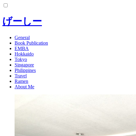
コ
ン
テ
げーしー
ン
ツ
へ
General
Book Publication
ス
EMBA
キ
Hokkaido
ッ
Tokyo
プ
Singapore
Philippines
Travel
Ramen
About Me