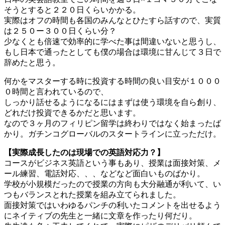
そうとすると２２０日くらいかかる。
実際はオフの時間も各国のみんなとひたすら話すので、実質
は２５０ー３００日くらい分？
少なくとも倍速で効率的に学べた事は間違いないと思うし、
もし日本で通ったとしても僕の場合は環境に甘んじて３日で
辞めたと思う。
何かをマスターする時に投資する時間の良い目安が１０００
０時間と言われているので、
しっかり話せるようになるにはまずは使う環境を自ら創り、
どれだけ投資できるかだと思います。
なので３ヶ月のフィリピン留学は終わりではなく始まったば
かり。ガチンコグローバルのスタートラインに立っただけ。
【実際成長したのは現場での英語対応力？】
コースがビジネス英語という事もあり、授業は面接対策、メ
ール練習、電話対応、、、などなど面白いものばかり。
学校が小規模だったので授業の方向も大分融通が利いて、い
つもバランスとれた授業を組み立てられました。
面接対策ではいわゆるパンチの利いたコメントを出せるよう
にネイティブの先生と一緒に文章を作ったり何だり。