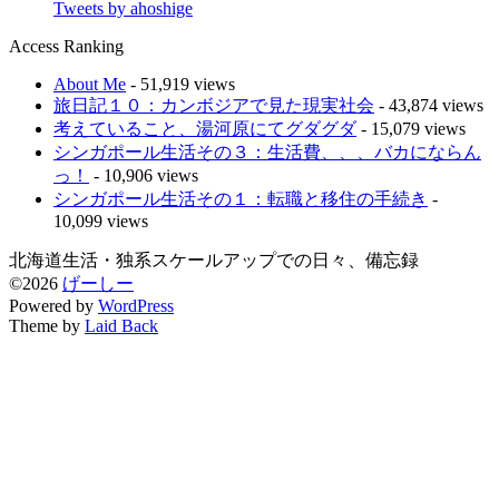
Tweets by ahoshige
Access Ranking
About Me
- 51,919 views
旅日記１０：カンボジアで見た現実社会
- 43,874 views
考えていること、湯河原にてグダグダ
- 15,079 views
シンガポール生活その３：生活費、、、バカにならん
っ！
- 10,906 views
シンガポール生活その１：転職と移住の手続き
-
10,099 views
北海道生活・独系スケールアップでの日々、備忘録
©2026
げーしー
Powered by
WordPress
Theme by
Laid Back