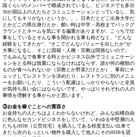
国くらいのメンバーで構成されているし、ビジネスでも多分
30か国以上の人たちとコミュニケーションとっているし、気
にしてもキリがないというか。。。日本だとどこ出身大学だ
とかどこの県出身だとか、酷い時は中学・高校までバックグ
ラウンドとネームを気にする偏重がありますが、こっちで仕
事をしているとそんな事を聞かれる事も殆どなく、”どんな
経験をしてきたか”、”そこでどんなバリューを出したか”が
大事になるし、そこに国籍・人種・宗教は関係ないので。
でもみんなで食事する時とかビジネス以外でコミュニケーシ
ョンをとる時は慎重にならなければならず、誰が何の種類の
ものが食べられないか（宗教とか野菜だけとか）、事前にチ
ェックしてレストランを決めたり、レストランに別のメニュ
ーをお願いしたり、こういう配慮はしっかりやらないと全員
が気持ち良い会にはならないです。やっぱりそれぞれの人の
事情を理解する事からかと思います。
③お金を稼ぐことへの寛容さ
お金持ちの人たちはよくわからないけれど、みんな結構自由
に色んなセカンドビジネスをしていて、いわゆる中堅層の人
たちもHDB（公営住宅）を購入してある程度支払い出来て
きたら次のもっといい物件を購入して他人にそのHDBを貸