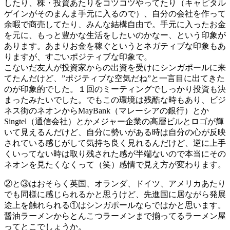
したり、株・投資あたりをコツコツやってたり（キャピタル
ゲインがそのまんま手元に入るので）、自分の会社を作って
余暇で商売してたり、みんな結構自由で。手元に入ったお金
を元に、もっと豊かな生活をしたいのかなー、という印象が
あります。あまりお金を稼ぐというとネガティブな印象もあ
りますが、すごいポジティブな印象で。
こないだ友人が投資家からの出資を受けにシンガポールに来
てたんだけど、”ポジティブな空気だね”と一言目に出てきた
のが印象的でした。１回のミーティングでしっかり投資も決
まったみたいでした。でもこの環境は残酷な時もあり、ビジ
ネス街のネオンからMayBank（マレーシアの銀行）とか
Singtel（通信会社）とかメジャー企業の高層ビルとロゴが輝
いて見えるんだけど、自分に勢いがある時は自分の心が反映
されている感じがして気持ち良く見れるんだけど、逆に上手
くいってない時は取り残された感が半端ないので本当にその
ネオンを見たくなくって（笑）感情で見え方が変わります。
②と③はおそらく英国、オランダ、ドイツ、アメリカあたり
でも同様に感じられるかと思うけど、先進国に居ながら発展
途上を触れられる①はシンガポールならではかと思います。
醤油ラーメンからとんこつラーメンまで揃ってるラーメン屋
ってとこでしょうか。