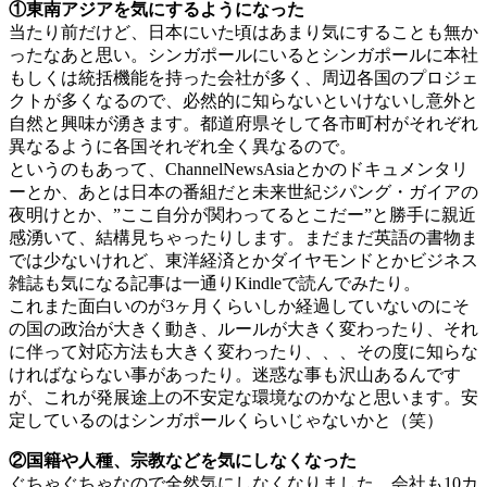
①東南アジアを気にするようになった
当たり前だけど、日本にいた頃はあまり気にすることも無か
ったなあと思い。シンガポールにいるとシンガポールに本社
もしくは統括機能を持った会社が多く、周辺各国のプロジェ
クトが多くなるので、必然的に知らないといけないし意外と
自然と興味が湧きます。都道府県そして各市町村がそれぞれ
異なるように各国それぞれ全く異なるので。
というのもあって、ChannelNewsAsiaとかのドキュメンタリ
ーとか、あとは日本の番組だと未来世紀ジパング・ガイアの
夜明けとか、”ここ自分が関わってるとこだー”と勝手に親近
感湧いて、結構見ちゃったりします。まだまだ英語の書物ま
では少ないけれど、東洋経済とかダイヤモンドとかビジネス
雑誌も気になる記事は一通りKindleで読んでみたり。
これまた面白いのが3ヶ月くらいしか経過していないのにそ
の国の政治が大きく動き、ルールが大きく変わったり、それ
に伴って対応方法も大きく変わったり、、、その度に知らな
ければならない事があったり。迷惑な事も沢山あるんです
が、これが発展途上の不安定な環境なのかなと思います。安
定しているのはシンガポールくらいじゃないかと（笑）
②国籍や人種、宗教などを気にしなくなった
ぐちゃぐちゃなので全然気にしなくなりました。会社も10カ