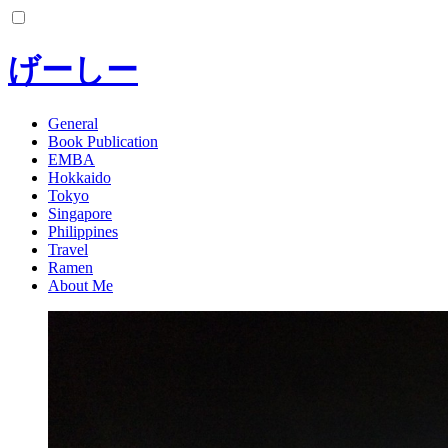
コ
ン
テ
げーしー
ン
ツ
へ
General
Book Publication
ス
EMBA
キ
Hokkaido
ッ
Tokyo
プ
Singapore
Philippines
Travel
Ramen
About Me