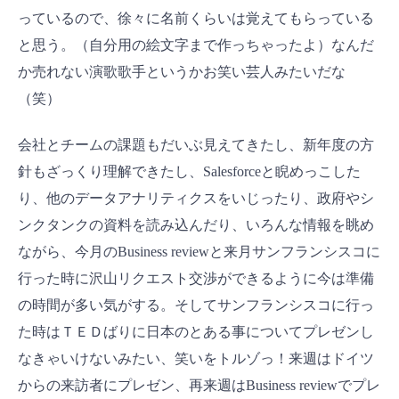
っているので、徐々に名前くらいは覚えてもらっている
と思う。（自分用の絵文字まで作っちゃったよ）なんだ
か売れない演歌歌手というかお笑い芸人みたいだな
（笑）
会社とチームの課題もだいぶ見えてきたし、新年度の方
針もざっくり理解できたし、Salesforceと睨めっこした
り、他のデータアナリティクスをいじったり、政府やシ
ンクタンクの資料を読み込んだり、いろんな情報を眺め
ながら、今月のBusiness reviewと来月サンフランシスコに
行った時に沢山リクエスト交渉ができるように今は準備
の時間が多い気がする。そしてサンフランシスコに行っ
た時はＴＥＤばりに日本のとある事についてプレゼンし
なきゃいけないみたい、笑いをトルゾっ！来週はドイツ
からの来訪者にプレゼン、再来週はBusiness reviewでプレ