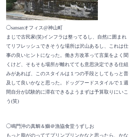
◯sansanオフィス@神山町
まじで古民家(笑)インフラは整ってるし、自然に囲まれ
てリフレッシュできそうな場所は沢山あるし、これは仕
事の良いヒントになった。働き方改革って言葉をよく聞
くけど、そもそも場所が離れてても意思決定できる仕組
みがあれば、このスタイルは１つの手段としてもっと普
及して良いかなと思った。ドッグフードスタイルで１週
間自分が試験的に滞在できるようまずは予算取りにいこ
う(笑)
◯鳴門沖の真鯛＆鰤＠漁協食堂うずしお
もっと脂がのっててプリンプリンかなと思ったら、かな