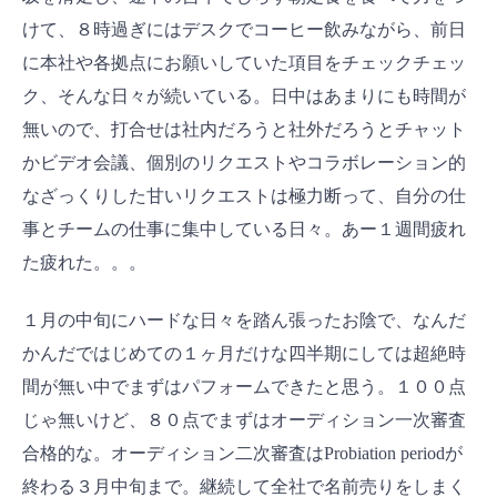
けて、８時過ぎにはデスクでコーヒー飲みながら、前日
に本社や各拠点にお願いしていた項目をチェックチェッ
ク、そんな日々が続いている。日中はあまりにも時間が
無いので、打合せは社内だろうと社外だろうとチャット
かビデオ会議、個別のリクエストやコラボレーション的
なざっくりした甘いリクエストは極力断って、自分の仕
事とチームの仕事に集中している日々。あー１週間疲れ
た疲れた。。。
１月の中旬にハードな日々を踏ん張ったお陰で、なんだ
かんだではじめての１ヶ月だけな四半期にしては超絶時
間が無い中でまずはパフォームできたと思う。１００点
じゃ無いけど、８０点でまずはオーディション一次審査
合格的な。オーディション二次審査はProbiation periodが
終わる３月中旬まで。継続して全社で名前売りをしまく