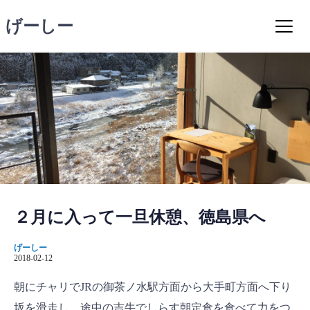
コ
げーしー
ン
テ
ン
ツ
へ
ス
キ
ッ
プ
２月に入って一旦休憩、徳島県へ
げーしー
2018-02-12
朝にチャリでJRの御茶ノ水駅方面から大手町方面へ下り
坂を滑走し、途中の吉牛でしらす朝定食を食べて力をつ