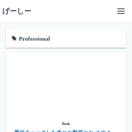
コ
げーしー
ン
テ
ン
ツ
Professional
へ
ス
キ
ッ
プ
Book