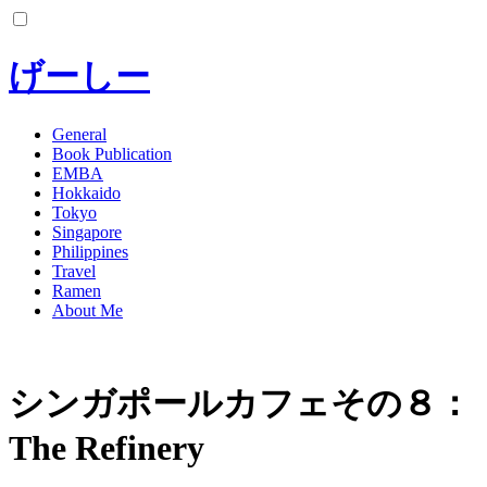
コ
ン
テ
げーしー
ン
ツ
へ
General
Book Publication
ス
EMBA
キ
Hokkaido
ッ
Tokyo
プ
Singapore
Philippines
Travel
Ramen
About Me
シンガポールカフェその８：
The Refinery