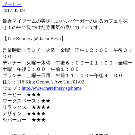
げーしー
2017-05-09
最近マイブームの美味しいハンバーガーのあるカフェを探
せ！の中で見つけた雰囲気の良いカフェです。
【The Refinery @ Jalan Besar】
営業時間：ランチ 火曜ー金曜 正午１２：００ー午後３：
００
ディナー 火曜ー木曜 午後６：００ー１１：００ 金曜ー
土曜 午後６：００ー午前１：００
ブランチ 土曜ー日曜 午前１１：００ー午後４：００
住所：115 King George’s Ave Unit 01-02
ウェブ：
http://www.therefinery.sg/home
コーヒー：★★★
ワークスペース：★★
リラックス：★★★★
デザイン：★★★★
※バーガー：★★★