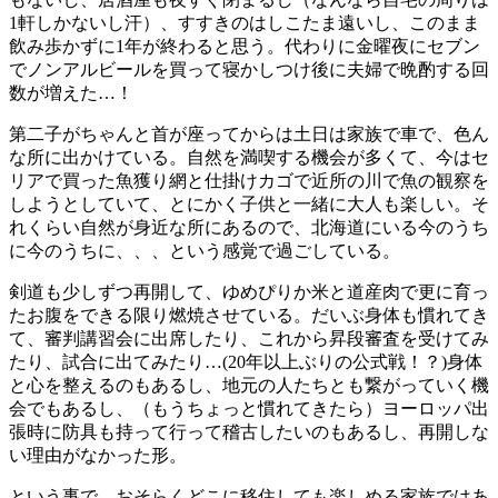
1軒しかないし汗）、すすきのはしこたま遠いし、このまま
飲み歩かずに1年が終わると思う。代わりに金曜夜にセブン
でノンアルビールを買って寝かしつけ後に夫婦で晩酌する回
数が増えた…！
第二子がちゃんと首が座ってからは土日は家族で車で、色ん
な所に出かけている。自然を満喫する機会が多くて、今はセ
リアで買った魚獲り網と仕掛けカゴで近所の川で魚の観察を
しようとしていて、とにかく子供と一緒に大人も楽しい。そ
れくらい自然が身近な所にあるので、北海道にいる今のうち
に今のうちに、、、という感覚で過ごしている。
剣道も少しずつ再開して、ゆめぴりか米と道産肉で更に育っ
たお腹をできる限り燃焼させている。だいぶ身体も慣れてき
て、審判講習会に出席したり、これから昇段審査を受けてみ
たり、試合に出てみたり…(20年以上ぶりの公式戦！？)身体
と心を整えるのもあるし、地元の人たちとも繋がっていく機
会でもあるし、（もうちょっと慣れてきたら）ヨーロッパ出
張時に防具も持って行って稽古したいのもあるし、再開しな
い理由がなかった形。
という事で、おそらくどこに移住しても楽しめる家族ではあ