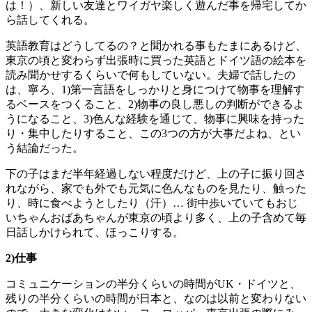
は！）、新しい友達とワイガヤ楽しく遊んだ事を帰宅してか
ら話してくれる。
英語教育はどうしてるの？と聞かれる事もたまにあるけど、
東京の頃と変わらず出張時に買った英語とドイツ語の絵本を
読み聞かせするくらいで何もしていない。夫婦で話したの
は、寧ろ、1)第一言語をしっかりと身につけて物事を理解す
るベースをつくること、2)物事の良し悪しの判断ができるよ
うになること、3)色んな経験を通じて、物事に興味を持った
り・集中したりすること、この3つの方が大事だよね、とい
う結論だった。
下の子はまだ半年経過しない程度だけど、上の子に振り回さ
れながら、家でも外でも元気に色んなものを見たり、触った
り、時に食べようとしたり（汗）… 街中歩いていてもおじ
いちゃんおばあちゃんが東京の頃より多く、上の子含めて毎
日話しかけられて、ほっこりする。
2)仕事
コミュニケーションの半分くらいの時間がUK・ドイツと、
残りの半分くらいの時間が日本と、なのは以前と変わりない