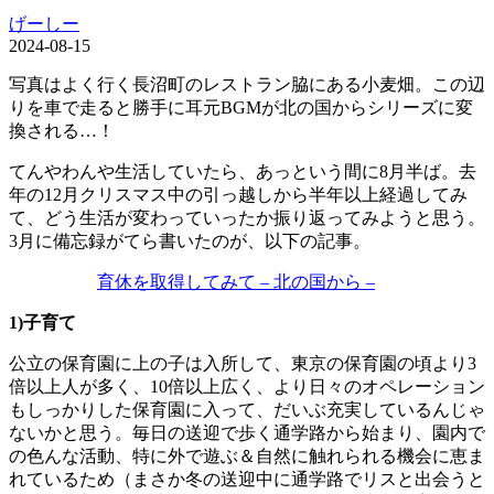
げーしー
2024-08-15
写真はよく行く長沼町のレストラン脇にある小麦畑。この辺
りを車で走ると勝手に耳元BGMが北の国からシリーズに変
換される…！
てんやわんや生活していたら、あっという間に8月半ば。去
年の12月クリスマス中の引っ越しから半年以上経過してみ
て、どう生活が変わっていったか振り返ってみようと思う。
3月に備忘録がてら書いたのが、以下の記事。
育休を取得してみて – 北の国から –
1)子育て
公立の保育園に上の子は入所して、東京の保育園の頃より3
倍以上人が多く、10倍以上広く、より日々のオペレーション
もしっかりした保育園に入って、だいぶ充実しているんじゃ
ないかと思う。毎日の送迎で歩く通学路から始まり、園内で
の色んな活動、特に外で遊ぶ＆自然に触れられる機会に恵ま
れているため（まさか冬の送迎中に通学路でリスと出会うと