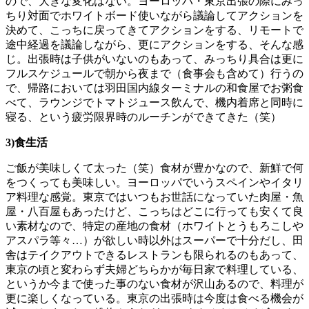
ので、大きな変化はない。ヨーロッパ・東京出張の際にみっ
ちり対面でホワイトボード使いながら議論してアクションを
決めて、こっちに戻ってきてアクションをする、リモートで
途中経過を議論しながら、更にアクションをする、そんな感
じ。出張時は子供がいないのもあって、みっちり具合は更に
フルスケジュールで朝から夜まで（食事会も含めて）行うの
で、帰路においては羽田国内線ターミナルの和食屋でお粥食
べて、ラウンジでトマトジュース飲んで、機内着席と同時に
寝る、という疲労限界時のルーチンができてきた（笑）
3)食生活
ご飯が美味しくて太った（笑）食材が豊かなので、新鮮で何
をつくっても美味しい。ヨーロッパでいうスペインやイタリ
ア料理な感覚。東京ではいつもお世話になっていた肉屋・魚
屋・八百屋もあったけど、こっちはどこに行っても安くて良
い素材なので、特定の産地の食材（ホワイトとうもろこしや
アスパラ等々…）が欲しい時以外はスーパーで十分だし、田
舎はテイクアウトできるレストランも限られるのもあって、
東京の頃と変わらず夫婦どちらかが毎日家で料理している、
というか今まで使った事のない食材が沢山あるので、料理が
更に楽しくなっている。東京の出張時は今度は食べる機会が