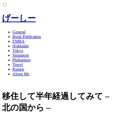
コ
ン
テ
げーしー
ン
ツ
へ
General
Book Publication
ス
EMBA
キ
Hokkaido
ッ
Tokyo
プ
Singapore
Philippines
Travel
Ramen
About Me
移住して半年経過してみて –
北の国から –