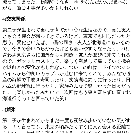
減ってしまった、粉物やうなぎ…etc をなんだかんだ食べな
がら、過ごす事が多いかもしれない。
4)交友関係
第二子が生まれて更に子育てが中心な生活なので、更に友人
とも会う機会が減ってきているけど、東京でも同じだったと
思う。変化といえば、1)昔の同僚・友人が北海道にもいるの
で、今まで会いづらかったけども会いやすくなったり、2)わ
ざわざ東京さらに国外からも同僚・友人が遊びに来てくれる
ので、ガッツリホストして、楽しく満足して帰っていく機会
が以前との変化かもしれない。ついこの前は、ドイツのマン
ハイムから仲良いカップルが遊びに来てくれて、みんなで道
産の海鮮で手巻き寿司したり、支笏湖に釣りに行ったり、日
ハムの野球観に行ったり、家族みんなで楽しかった日々だっ
た。（楽しかったみたいで、次回はもう東京寄らずに直で北
海道行くわ！と言っていた笑）
5)娯楽
第二子が生まれてからまだ一度も夜飲み歩いていない気がす
る…！と言っても、東京の頃みたくすぐに人と会える距離で
もないし、居酒屋も夜すぐ閉まるし（なんなら自宅の周りは